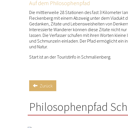
Auf dem Philosophenpfad
Die mittlerweile 28 Stationen des fast 3 Kilometer l
Fleckenberg mit einem Abzweig unter dem Viadukt d
Gedanken, Zitate und Lebensweisheiten von Denkern, P
Interessierte Wanderer können diese Zitate nicht nur 
lassen. Die Verfasser schufen mit ihren Worten klein
und Schmunzeln einladen. Der Pfad ermöglicht ein 
und Natur.
Start ist an der Touristinfo in Schmallenberg.
Zurück
Philosophenpfad Sc