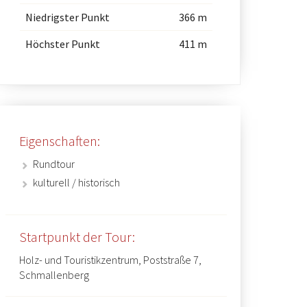
Niedrigster Punkt
366 m
Höchster Punkt
411 m
Eigenschaften:
Blick auf den historischen Stadtkern 
Rundtour
kulturell / historisch
Startpunkt der Tour:
Holz- und Touristikzentrum, Poststraße 7,
Schmallenberg