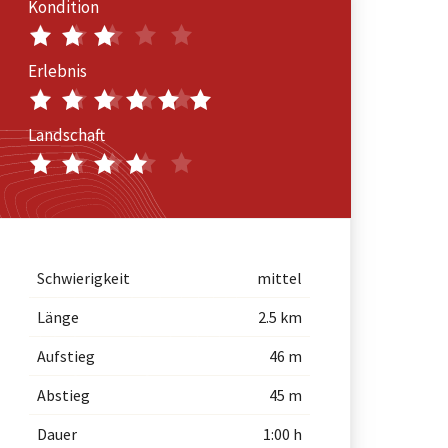
Kondition
Erlebnis
Landschaft
Schwierigkeit
mittel
Länge
2.5 km
Aufstieg
46 m
Abstieg
45 m
Dauer
1:00 h