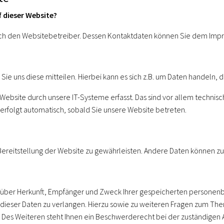
f dieser Website?
durch den Websitebetreiber. Dessen Kontaktdaten können Sie dem Im
e uns diese mitteilen. Hierbei kann es sich z.B. um Daten handeln, d
site durch unsere IT-Systeme erfasst. Das sind vor allem technisch
n erfolgt automatisch, sobald Sie unsere Website betreten.
e Bereitstellung der Website zu gewährleisten. Andere Daten können z
ft über Herkunft, Empfänger und Zweck Ihrer gespeicherten person
 dieser Daten zu verlangen. Hierzu sowie zu weiteren Fragen zum The
es Weiteren steht Ihnen ein Beschwerderecht bei der zuständigen A