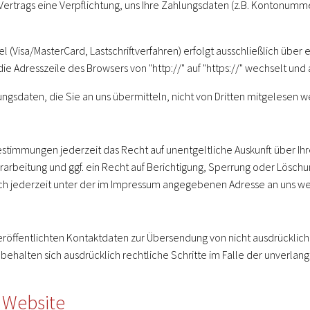
Vertrags eine Verpflichtung, uns Ihre Zahlungsdaten (z.B. Kontonum
 (Visa/MasterCard, Lastschriftverfahren) erfolgt ausschließlich über 
ie Adresszeile des Browsers von "http://" auf "https://" wechselt und
ngsdaten, die Sie an uns übermitteln, nicht von Dritten mitgelesen w
stimmungen jederzeit das Recht auf unentgeltliche Auskunft über 
beitung und ggf. ein Recht auf Berichtigung, Sperrung oder Löschun
 jederzeit unter der im Impressum angegebenen Adresse an uns w
röffentlichten Kontaktdaten zur Übersendung von nicht ausdrücklic
n behalten sich ausdrücklich rechtliche Schritte im Falle der unver
 Website