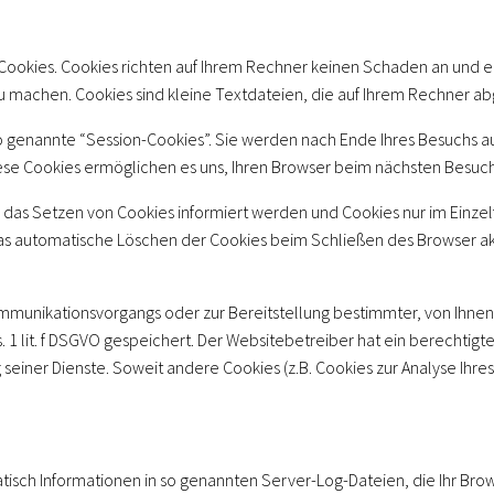
Cookies. Cookies richten auf Ihrem Rechner keinen Schaden an und en
zu machen. Cookies sind kleine Textdateien, die auf Ihrem Rechner ab
o genannte “Session-Cookies”. Sie werden nach Ende Ihres Besuchs a
Diese Cookies ermöglichen es uns, Ihren Browser beim nächsten Besu
r das Setzen von Cookies informiert werden und Cookies nur im Einzel
s automatische Löschen der Cookies beim Schließen des Browser akti
mmunikationsvorgangs oder zur Bereitstellung bestimmter, von Ihnen
s. 1 lit. f DSGVO gespeichert. Der Websitebetreiber hat ein berechtig
g seiner Dienste. Soweit andere Cookies (z.B. Cookies zur Analyse Ih
.
isch Informationen in so genannten Server-Log-Dateien, die Ihr Brows