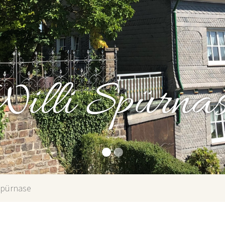
illi Spürna
 Spürnase