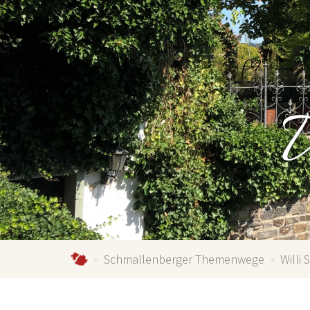
W
schmallenberg.info
Schmallenberger Themenwege
Willi